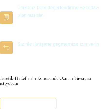
Ücretsiz tıbbi değerlendirme ve tedavi
planınızı alın
Cerrahlarımız tarafından estetik hedeflerinize göre
uyarlanmıştır
Sizinle iletişime geçmemize izin verin
Kısa süre içinde sizinle iletişime geçeceğiz
Estetik Hedeflerim Konusunda Uzman Tavsiyesi
istiyorum
Ücretsiz Danışmanlık Alın