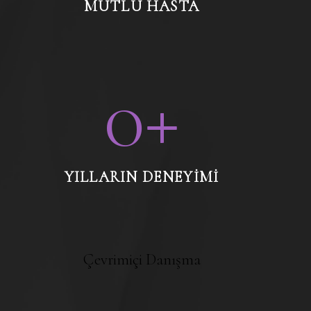
MUTLU HASTA
0
+
YILLARIN DENEYIMI
Çevrimiçi Danışma