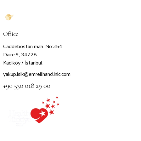
Office
Caddebostan mah. No:354
Daire:9, 34728
Kadıköy / İstanbul
yakup.isik@emreilhanclinic.com
+90 530 018 29 00