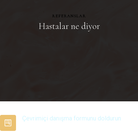
REFERANSLAR
Hastalar ne diyor
Çevrimiçi danışma formunu doldurun
1 Dakikadan az sürer