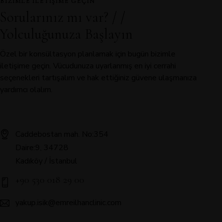
BIZIMLE ILETIŞIME GEÇIN
Sorularınız mı var? / /
Yolculuğunuza Başlayın
Özel bir konsültasyon planlamak için bugün bizimle
iletişime geçin. Vücudunuza uyarlanmış en iyi cerrahi
seçenekleri tartışalım ve hak ettiğiniz güvene ulaşmanıza
yardımcı olalım.
Caddebostan mah. No:354
Daire:9, 34728
Kadıköy / İstanbul
+90 530 018 29 00
yakup.isik@emreilhanclinic.com