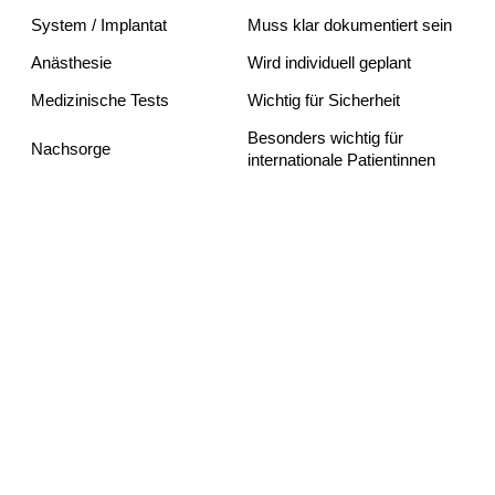
System / Implantat
Muss klar dokumentiert sein
Anästhesie
Wird individuell geplant
Medizinische Tests
Wichtig für Sicherheit
Besonders wichtig für
Nachsorge
internationale Patientinnen
Erholung nach MIA Femtech
Die Erholung ist individuell. In den ersten Tagen sind
Ruhe, Schwellung und Spannung möglich. In den
folgenden Wochen wird Bewegung meist angenehmer,
während die Brustform allmählich natürlicher wird.
Patientinnen sollten nicht direkt zurückfliegen, sondern
den Kontrolltermin und die ärztliche Freigabe abwarten.