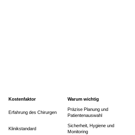
Für wen ist MIA Femtech
geeignet?
Patientinnen mit Wunsch nach moderater
Brustvergrößerung
Patientinnen, die ein natürliches Ergebnis bevorzugen
Patientinnen ohne deutliche Brusterschlaffung
Patientinnen mit geeigneter Hautelastizität
Patientinnen mit realistischen Erwartungen
MIA Femtech Kosten in der
Türkei
Kostenfaktor
Warum wichtig
Präzise Planung und
Erfahrung des Chirurgen
Patientenauswahl
Sicherheit, Hygiene und
Klinikstandard
Monitoring