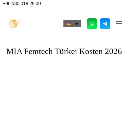
+90 530 018 29 00
MIA Femtech Türkei Kosten 2026
MIA Femtech Türkei Kosten
2026: Ablauf, Erholung, Risiken
und Beratung in Istanbul
Die Kosten für MIA Femtech in der Türkei hängen 2026
von mehreren Faktoren ab: Erfahrung des Chirurgen,