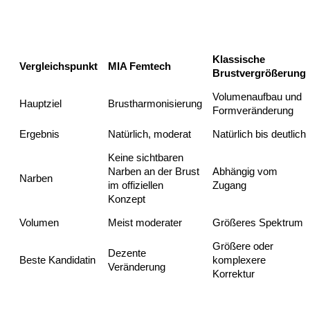
MIA Femtech vs klassische
Brustvergrößerung
Klassische
Vergleichspunkt
MIA Femtech
Brustvergrößerung
Volumenaufbau und
Hauptziel
Brustharmonisierung
Formveränderung
Ergebnis
Natürlich, moderat
Natürlich bis deutlich
Keine sichtbaren
Narben an der Brust
Abhängig vom
Narben
im offiziellen
Zugang
Konzept
Volumen
Meist moderater
Größeres Spektrum
Größere oder
Dezente
Beste Kandidatin
komplexere
Veränderung
Korrektur