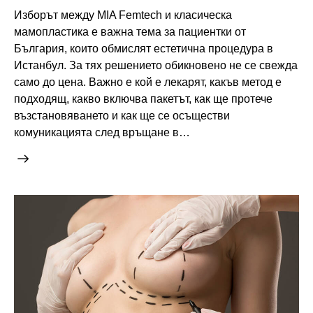
Изборът между MIA Femtech и класическа
мамопластика е важна тема за пациентки от
България, които обмислят естетична процедура в
Истанбул. За тях решението обикновено не се свежда
само до цена. Важно е кой е лекарят, какъв метод е
подходящ, какво включва пакетът, как ще протече
възстановяването и как ще се осъществи
комуникацията след връщане в…