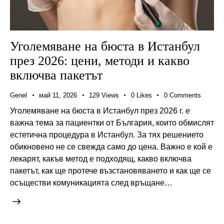
Уголемяване на бюста в Истанбул
през 2026: цени, методи и какво
включва пакетът
Genel
май 11, 2026
129
Views
0
Likes
0
Comments
Уголемяване на бюста в Истанбул през 2026 г. е
важна тема за пациентки от България, които обмислят
естетична процедура в Истанбул. За тях решението
обикновено не се свежда само до цена. Важно е кой е
лекарят, какъв метод е подходящ, какво включва
пакетът, как ще протече възстановяването и как ще се
осъществи комуникацията след връщане…