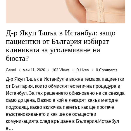
Д-р Якуп Ъшък в Истанбул: защо
пациентки от България избират
клиниката за уголемяване на
бюста?
Genel
май 11, 2026
162
Views
0
Likes
0
Comments
Д-р Якуп Ъшък в Истанбул е важна тема за пациентки
от България, които обмислят естетична процедура в
Истанбул. За тях решението обикновено не се свежда
само до цена. Важно е кой е лекарят, какъв метод е
подходящ, какво включва пакетът, как ще протече
възстановяването и как ще се осъществи
комуникацията след връщане в България.Истанбул
е…