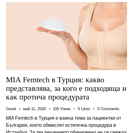
MIA Femtech в Турция: какво
представлява, за кого е подходяща и
как протича процедурата
Genel
май 11, 2026
105
Views
0
Likes
0
Comments
MIA Femtech в Турция е важна тема за пациентки от
България, които обмислят естетична процедура в
Истанбул. За тях решението обикновено не се свежда