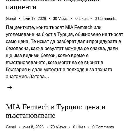
пациенти
Genel
юли 17, 2026
30
Views
0
Likes
0
Comments
Пациентките, които търсят MIA Femtech или
уголемяване на бюст в Турция, обикновено не търсят
само цена. Те искат да разберат дали процедурата е
безопасна, какъв резултат може да се очаква, дали
ще има видими белези, колко време е
възстановяването, кога могат да се върнат в
България и дали методът е подходящ за тяхната
анатомия. Затова…
MIA Femtech в Турция: цена и
възстановяване
Genel
юни 8, 2026
70
Views
0
Likes
0
Comments